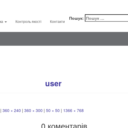
Facebook
Youtube
Пошук:
бка
Контроль якості
Контакти
slide11
публіковано
на
13 Серпня, 20
user
|
360 × 240
|
360 × 300
|
50 × 50
|
1366 × 768
0 коментарів