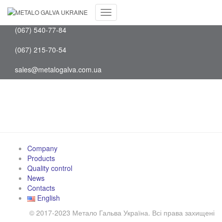
Facebook
(097) 202-75-88
Youtube
Toggle
(067) 540-77-84
Navigation
(067) 215-70-54
sales@metalogalva.com.ua
Company
Company
Products
Quality control
News
Contacts
English
© 2017-2023 Метало Гальва Україна. Всі права захищені