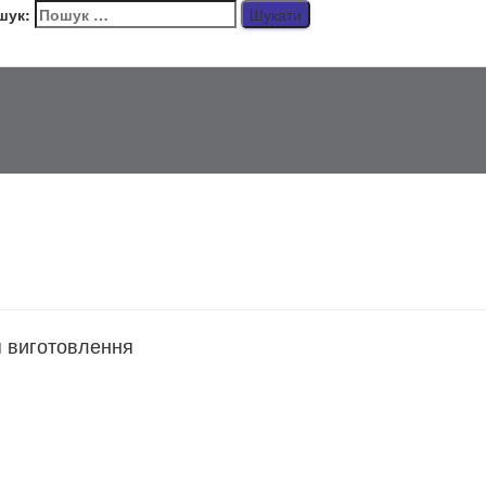
шук:
я виготовлення