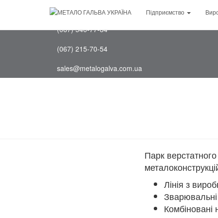
(097) 202-75-88
Підприємство
Вир
(067) 540-77-84
(067) 215-70-54
sales@metalogalva.com.ua
Парк верстатного
металоконструкці
Лінія з виро
Зварювальні 
Комбіновані 