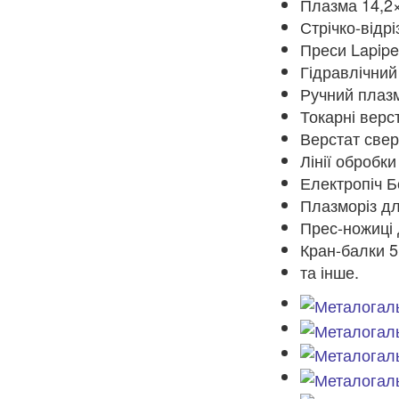
Плазма 14,2
Стрічко-відр
Преси Lapipe 
Гідравлічний
Ручний плаз
Токарні верс
Верстат све
Лінії обробк
Електропіч Б
Плазморіз дл
Прес-ножиці 
Кран-балки 5
та інше.