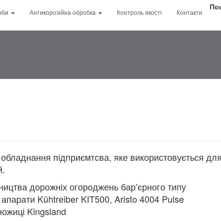
Facebook
По
оби
Антикорозійна обробка
Контроль якості
Контакти
Youtube
Обладнання
 обладнання підприємтсва, яке використовується дл
й.
бництва дорожніх огороджень бар’єрного типу
апарати Kühtreiber KIT500, Aristo 4004 Pulse
ножиці Kingsland