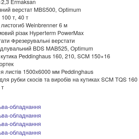
×2,3 Ermaksan
ізний верстат MBS500, Optimum
100 т, 40 т
 листогиб Weinbrenner 6 м
мовий різак Hyperterm PowerMax
тати Фрезерувальні верстати
рдлувальний BDS MAB525, Optimum
и кутика Peddinghaus 160, 210, SCM 150×16
ортек
я листів 1500х6000 мм Peddinghaus
для рубки скосів та виробів на кутиках SCM TQS 160
 т