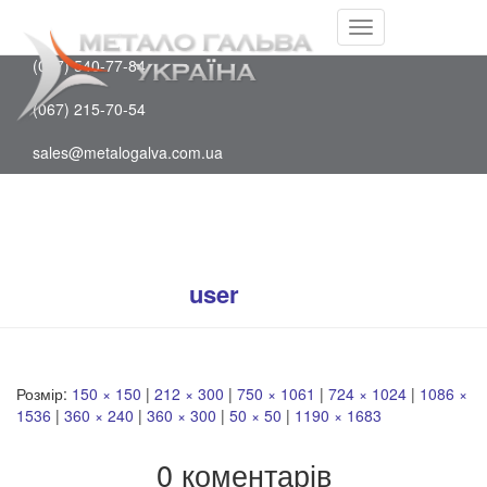
Facebook
(097) 202-75-88
Youtube
Перемкнути
(067) 540-77-84
навігацію
(067) 215-70-54
sales@metalogalva.com.ua
1.2
Опубліковано
user
на
10 Червня, 2026
Розмір:
150 × 150
|
212 × 300
|
750 × 1061
|
724 × 1024
|
1086 ×
1536
|
360 × 240
|
360 × 300
|
50 × 50
|
1190 × 1683
0 коментарів