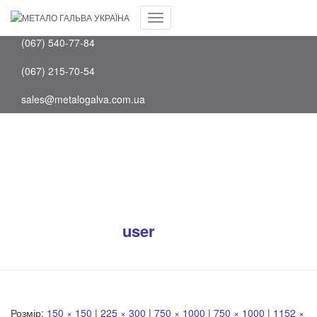
Facebook
(097) 202-75-88
Youtube
Перемкнути
(067) 540-77-84
навігацію
(067) 215-70-54
sales@metalogalva.com.ua
Будівництво повітряної лінії
напругою 330 кВ “Новоодеська-
Арциз”
Опубліковано
user
на
1 Серпня, 2024
1
Серпня, 2024
Розмір:
150 × 150
|
225 × 300
|
750 × 1000
|
750 × 1000
|
1152 ×