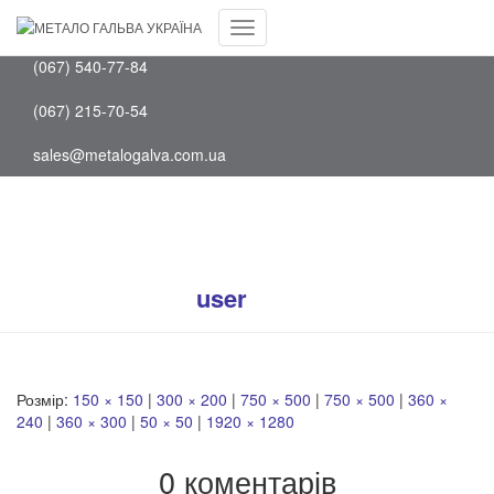
Facebook
(097) 202-75-88
Youtube
Перемкнути
(067) 540-77-84
навігацію
(067) 215-70-54
sales@metalogalva.com.ua
bg1
Опубліковано
user
на
7 Жовтня, 2019
Розмір:
150 × 150
|
300 × 200
|
750 × 500
|
750 × 500
|
360 ×
240
|
360 × 300
|
50 × 50
|
1920 × 1280
0 коментарів