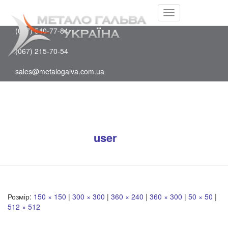
Facebook
(097) 202-75-88
Youtube
Перемкнути
(067) 540-77-84
навігацію
(067) 215-70-54
sales@metalogalva.com.ua
cropped-logo_icon2.png
Опубліковано
user
на
24 Листопада,
2019
Розмір:
150 × 150
|
300 × 300
|
360 × 240
|
360 × 300
|
50 × 50
|
512 × 512