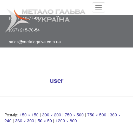
Facebook
(097) 202-75-88
Youtube
Перемкнути
(067) 540-77-84
навігацію
(067) 215-70-54
sales@metalogalva.com.ua
Стадіон під ключ
Опубліковано
user
на
26 Липня, 2023
26
Липня, 2023
Розмір:
150 × 150
|
300 × 200
|
750 × 500
|
750 × 500
|
360 ×
240
|
360 × 300
|
50 × 50
|
1200 × 800