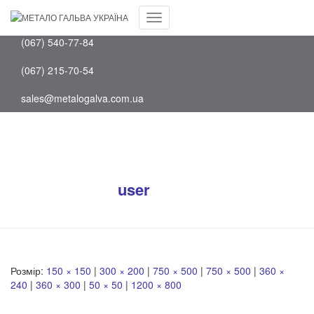
Facebook
(097) 202-75-88
Youtube
Перемкнути
(067) 540-77-84
навігацію
(067) 215-70-54
sales@metalogalva.com.ua
Молокозавод
Опубліковано
user
на
26 Липня, 2023
26
Липня, 2023
Розмір:
150 × 150
|
300 × 200
|
750 × 500
|
750 × 500
|
360 ×
240
|
360 × 300
|
50 × 50
|
1200 × 800