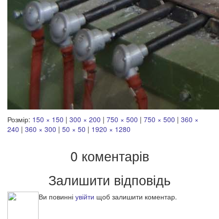
Розмір:
150 × 150
|
300 × 200
|
750 × 500
|
750 × 500
|
360 ×
240
|
360 × 300
|
50 × 50
|
1920 × 1280
0 коментарів
Залишити відповідь
Ви повинні
увійти
щоб залишити коментар.