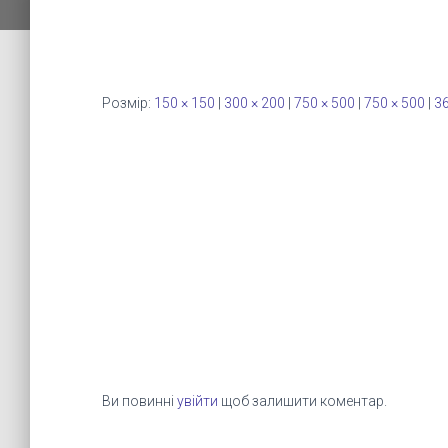
Розмір:
150 × 150
|
300 × 200
|
750 × 500
|
750 × 500
|
36
Ви повинні
увійти
щоб залишити коментар.