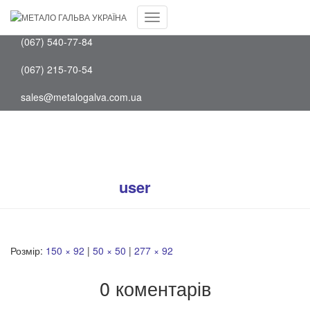
Facebook
(097) 202-75-88
Youtube
Перемкнути
(067) 540-77-84
навігацію
(067) 215-70-54
sales@metalogalva.com.ua
mgk_ch
Опубліковано
user
на
14 Жовтня, 2019
Розмір:
150 × 92
|
50 × 50
|
277 × 92
0 коментарів