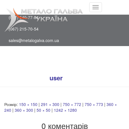
Facebook
(097) 202-75-88
Youtube
Перемкнути
(067) 540-77-84
навігацію
(067) 215-70-54
sales@metalogalva.com.ua
photo_2024-10-16 15.12.38
Опубліковано
user
на
16 Жовтня, 2024
Розмір:
150 × 150
|
291 × 300
|
750 × 772
|
750 × 773
|
360 ×
240
|
360 × 300
|
50 × 50
|
1242 × 1280
0 коментарів