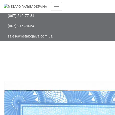
Facebook
(097) 202-75-88
Youtube
Перемкнути
(067) 540-77-84
навігацію
(067) 215-70-54
sales@metalogalva.com.ua
Металеві сходи, площадки та
огорожі сходів