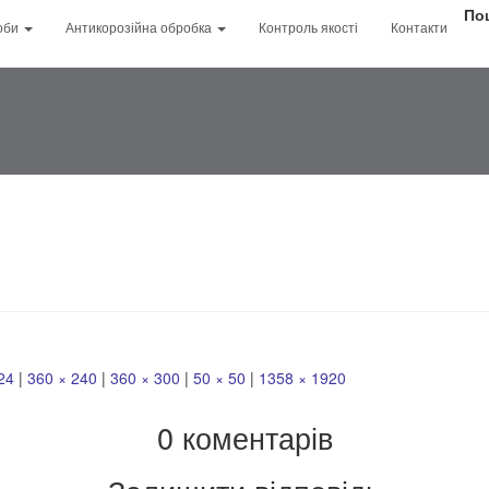
Facebook
По
оби
Антикорозійна обробка
Контроль якості
Контакти
Youtube
EN ISO 9001_2015
24
|
360 × 240
|
360 × 300
|
50 × 50
|
1358 × 1920
0 коментарів