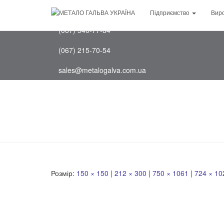
(097) 202-75-88
Підприємство
Вир
(067) 540-77-84
(067) 215-70-54
sales@metalogalva.com.ua
Розмір:
150 × 150
|
212 × 300
|
750 × 1061
|
724 × 10