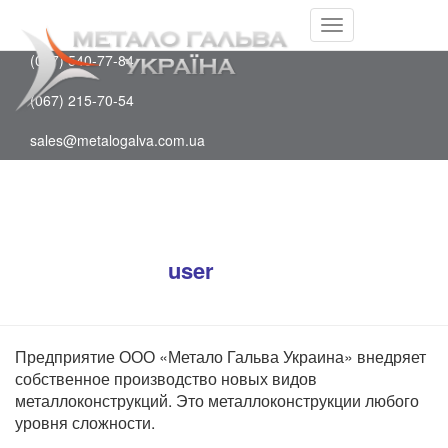
Facebook
(097) 202-75-88
Youtube
Переключить
(067) 540-77-84
навигацию
(067) 215-70-54
sales@metalogalva.com.ua
Собственное производство
Опубликовано
user
в
22 октября, 2019
22
октября, 2019
Предприятие ООО «Метало Гальва Украина» внедряет
собственное производство новых видов
металлоконструкций. Это металлоконструкции любого
уровня сложности.