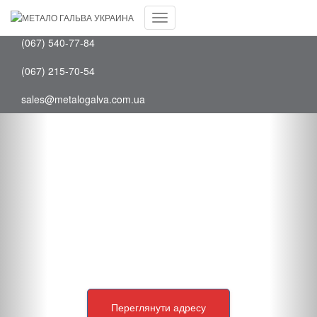
Facebook
(097) 202-75-88
Youtube
Переключить
(067) 540-77-84
навигацию
(067) 215-70-54
sales@metalogalva.com.ua
Нові виробничі
потужності
В місті Теплодар відкрився новий завод компанії
“Метало Гальва Україна”, що дає змогу
підвищити виробничі потужності компанії, а також
зменшити витрати на логістику для клієнтів.
Переглянути адресу