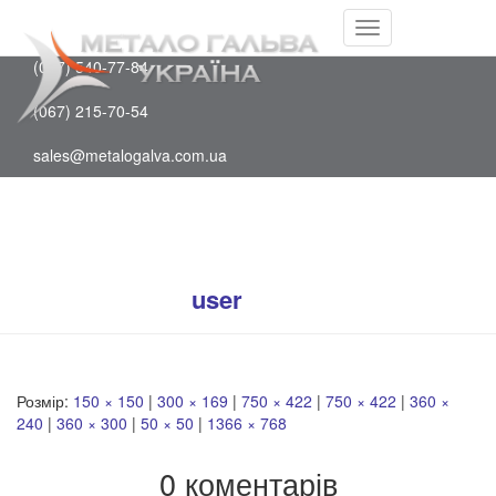
Facebook
(097) 202-75-88
Youtube
Перемкнути
(067) 540-77-84
навігацію
(067) 215-70-54
sales@metalogalva.com.ua
slide12
Опубліковано
user
на
13 Серпня, 2020
Розмір:
150 × 150
|
300 × 169
|
750 × 422
|
750 × 422
|
360 ×
240
|
360 × 300
|
50 × 50
|
1366 × 768
0 коментарів